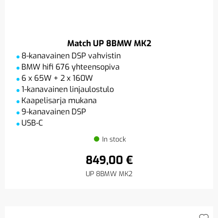
Match UP 8BMW MK2
8-kanavainen DSP vahvistin
BMW hifi 676 yhteensopiva
6 x 65W + 2 x 160W
1-kanavainen linjaulostulo
Kaapelisarja mukana
9-kanavainen DSP
USB-C
In stock
849,00 €
UP 8BMW MK2