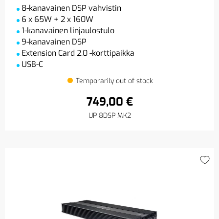
8-kanavainen DSP vahvistin
6 x 65W + 2 x 160W
1-kanavainen linjaulostulo
9-kanavainen DSP
Extension Card 2.0 -korttipaikka
USB-C
Temporarily out of stock
749,00 €
UP 8DSP MK2