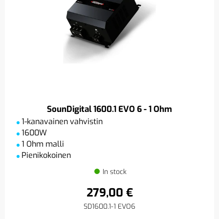
SounDigital 1600.1 EVO 6 - 1 Ohm
1-kanavainen vahvistin
1600W
1 Ohm malli
Pienikokoinen
In stock
279,00 €
SD1600.1-1 EVO6