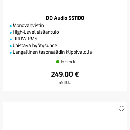
DD Audio SS1100
Monovahvistin
High-Level sisääntulo
1100W RMS
Loistava hyötysuhde
Langallinen tasonsäädin klippivalolla
In stock
249,00 €
SS1100