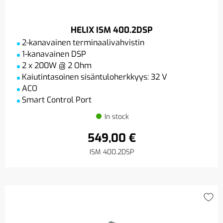
HELIX ISM 400.2DSP
2-kanavainen terminaalivahvistin
1-kanavainen DSP
2 x 200W @ 2 Ohm
Kaiutintasoinen sisäntuloherkkyys: 32 V
ACO
Smart Control Port
In stock
549,00 €
ISM 400.2DSP