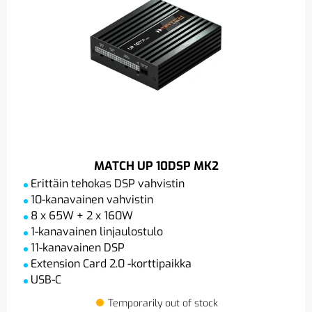
MATCH UP 10DSP MK2
Erittäin tehokas DSP vahvistin
10-kanavainen vahvistin
8 x 65W + 2 x 160W
1-kanavainen linjaulostulo
11-kanavainen DSP
Extension Card 2.0 -korttipaikka
USB-C
Temporarily out of stock