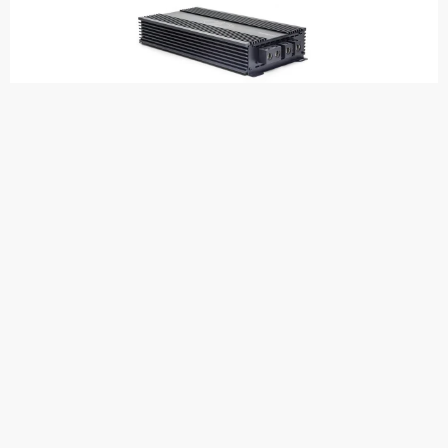
DD Audio SS6000
Täyden äänialueen monovahvistin
D-luokan vahvistin
Pienikokoinen tehoon nähden
Tehokas jäähdytysrivasto
6000W RMS TEHOA 1 Ohm!
Langallinen tasondäädin
In stock
899,00 €