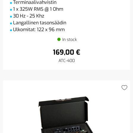
Terminaalivahvistin
1 x 325W RMS @ 1 Ohm
30 Hz - 25 Khz
Langallinen tasonsäädin
Ulkomitat: 122 x 96 mm
In stock
169,00 €
ATC-400