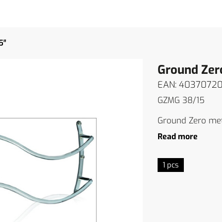
5″
Ground Zero
EAN: 4037072
GZMG 38/15
Ground Zero metal
Read more
1 pcs